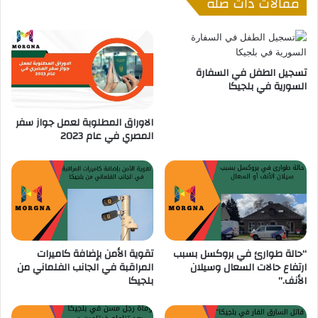
مقالات ذات صلة
ي
ن
م
ف
ة
ي
ف
ب
ي
ل
تسجيل الطفل في السفارة
أ
ج
السورية في بلجيكا
ن
ي
ت
ك
الاوراق المطلوبة لعمل جواز سفر
و
ا
المصري في عام 2023
ي
:
ر
ك
ب
ل
ن
م
ا
ت
ح
ت
“حالة طوارئ في بروكسل بسبب
تقوية الأمن بإضافة كاميرات
ا
ارتفاع حالات السعال وسيلان
المراقبة في الجانب الفلماني من
ج
الأنف.”
بلجيكا
إ
ل
ى