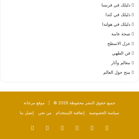
دليلك في فرنسا
دليلك في كندا
دليلك في هولندا
صحة عامة
عزل الاسطح
فن الطهي
معالم وآثار
منح حول العالم
جميع حقوق النشر محفوظة 2026 © |
موقع مرجانة
سياسة الخصوصية
إتفاقية الإستخدام
من نحن
إتصل بنا
فيسبوك
‫X
بينتيريست
‫YouTube
تيلقرام
واتساب