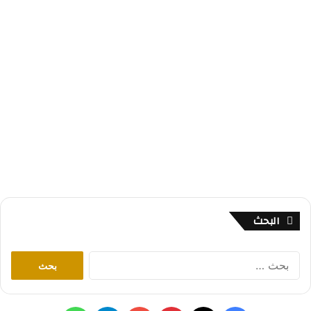
البحث
ا
ل
ب
ح