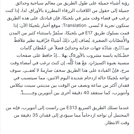
رؤية أشياء جميلة على طول الطريق من معالم سياحية وحدائق
جميلة إلى حقول من اللافتات الزرقاء المطرزة بالأوراق. لذا، إذا كنت
ترغب في قضاء وقت مثير في بلجيكا، فإن قيادتك على هذه الطريق
ستكون تجربة لا تُنسى. Translation: موقع أخبار بلجيكا الآن: إذا
قمت بسلوك طريق E17 في بلجيكا، ستُمَرَّ باستثناء كثير من المدن
والأُمَصّاباتِ الصغيرة. يُضاف إلى ذلِكَ أشياءٌ جَزّافـِية نظير مَلاَفظْ
سِـیٖـح، شادّة جهات جذابة وحدائِیْ فضلاً عن حُفْظان گامات
خضْـکایه یابسه مشروب بالأورαگ بهلا …إذً حافظ على صفحات
منسية بعبوة اکسيرَاتٍ. مَعْ هذا كُلُّه، إن كنتَ ترغب في أمضاءِ وقت
مرح، فإنّ القيادة على هذا الطريق سخفَ صارِمةً لا تُغفــى. سوف
تواجه بلجيكا حالة ازدحام شديدة اليوم الاثنين، مما سيتسبب في
فقدان أكثر من ساعة ونصف من الوقت بين مدينتي سينت نيكلاس
وأنتويرب، كما ستفقد 40 دقيقة أخرى بين أنتويربن وخِـــــــذّْ.
عندما تسلك الطريق السريع E313 من رانست إلى أنتويرب، فإنه من
المحتمل أن تواجه ازدحاماً مما سيؤدي إلى فقدان 35 دقيقة من
وقت الانتظار.