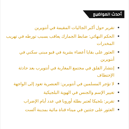
أحدث المواضيع
تقرير حول أكبر الجاليات المقيمة في أنتويربن
الحكم النهائي: ضابط الجمارك يعاقب بسبب تورطه في تهريب
المخدرات
العثور على بقايا أعضاء بشرية في قبو مبنى سكني في
أنتويربن
إنتشار القلق في مجتمع المغاربة في أنتويرب بعد حادثة
الإختطاف
لا تؤجر المسلمين في أنتويربن: العنصرية تعود إلى الواجهة
تغيير الإسم والجنس في الهوية البلجيكية
تقرير: بلجيكا تُعتبر بطلة أوروبا في عدد أيام الإضراب
العثور على جثتين في ميناء قناة مائية بمدينة آلست