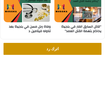
م
ع
ر
ف
ت
“قاتل السارق الفار في بلجيكا
وفاة رجل مسن في بلجيكا بعد
ه
يحاكم بتهمة القتل العمد”
تناوله فيتامين د
اترك رد