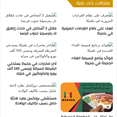
مقالات ذات صلة
ة
ي
ل
ة
ل
ت
م
ع
ث
ت
تعرف على نظام الغرامات المرورية
مقتل 3 أشخاص في حادث إطلاق
و
ق
في بلجيكا
نار بمرسيليا جنوب فرنسا
ل
ل
أ
ا
م
ل
ا
ع
م
د
فوائد برنامج قسيمة الغذاء
الجديدة في بلجيكا
ا
ي
تاجر مخدرات في بلجيكا يستدعي
الشرطة للسرقة وينسى 165 ألف
ل
د
يورو والكوكايين في منزله
م
ف
ح
ي
ك
ع
م
م
ة
ل
مستشفى بروكسل يطرد لاجئة
ي
حامل بسبب تكاليف الولادة
ة
ك