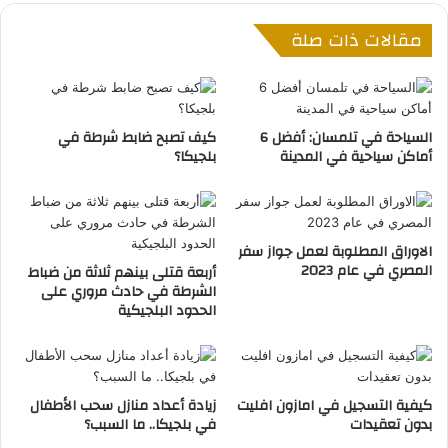
ك
ا
مقالات ذات صلة
ن
ل
ل
ط
ل
ف
د
ل
ر
ي
السياحة في تلمسان: أفضل 6
كيف تصبح ضابط شرطة في
ا
ؤ
أماكن سياحية في المدينة
بلجيكا؟
ج
د
ا
ي
ت
إ
ف
ل
ي
الاوراق المطلوبة لعمل جواز سفر
ى
المصري في عام 2023
ا
أربعة قتلى بينهم ثلاثة من ضباط
س
الشرطة في حادث مروري على
ل
ح
الحدود البلجيكية
ق
ب
ط
ه
ا
م
ر
ن
ا
م
كيفية التسجيل في امازون افليت
زيادة أعداد منازل سحب الأطفال
ت
ن
بدون تعقيدات
في بلجيكا.. ما السبب؟
ز