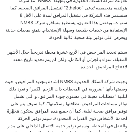
تعاونت شركة السكك الحديدية في بلجيكا “NMBS” مع شركة
هولندية متخصصة تُدعى “2theloo” لتشغيل المرافق الصحية. كما
ستستمر هذه الشركة في تشغيل المرافق لمدة على الأقل 8
سنوات. وبفضل هذا التعاون، يستطيع مسافرو شركة NMBS
الإستفادة من خدمات طبيعية وسهلة الإستخدام. يتمتع بمعدات حديثة
ويحرص على توفير بيئة صحية عالية الجودة.
سيتم تجديد المراحيض في الأربع عشرة محطة تدريجياً خلال الأشهر
المقبلة، سواء بالجزئي أو الكامل. ولكن لم يتم تحديد تاريخ محدد
لافتتاح المراحيض الجديدة.
وجهت شركة السكك الحديدية NMBS إشادة بتجديد المراحيض، حيث
وصفتها بأنها “ضرورية في المحطات ذات الزخم الكبير” و تعود ذلك
لتلبية “متطلبات معينة في مستوى جودة المرافق، و التي تشمل
توافر مساحات المراحيض، نظافتها وسلامتها”. كما سوف يتم على
توفير مرافق صحية ليلية، كما أن جميع هذه المرافق ستكون مُجَهَّزَةً
لخدمة الأشخاص ذوي القدرات المحدودة. سيتم توفير الحركة
والتنقل في المحطة، وسيتم توفير خدمة الاتصال الداخلي على مدار