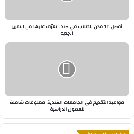
0
م
د
ن
أفضل 10 مدن للطلاب في كندا: تعرّف عليها من التقرير
ل
الجديد
ل
ط
ل
م
ا
و
ب
ا
ف
ع
ي
ي
ك
د
ن
ا
د
ل
ا
ت
مواعيد التقديم في الجامعات الكندية: معلومات شاملة
:
ق
للفصول الدراسية
ت
د
ع
ي
رّ
م
ف
ف
ع
ي