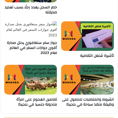
ر
ا
خطر السجن يهدد رجلًا بسبب تهديد
ة
ر
صديقته
ف
ف
ي
ي
ب
ل
ل
ي
ج
ج
ي
ا
جواز سفر سنغافوري يحتل صدارة
ك
ل
أقوى جوازات السفر في العالم
ا
ب
لعام 2023
تأشيرة شنغن الثقافية
ل
ج
ي
ك
ي
ة
الشروط والمتطلبات للحصول على
تفاصيل الهجوم على امرأة
وظيفة منقذ سباحة في بلجيكا
متحولة جنسيا في بلجيكا