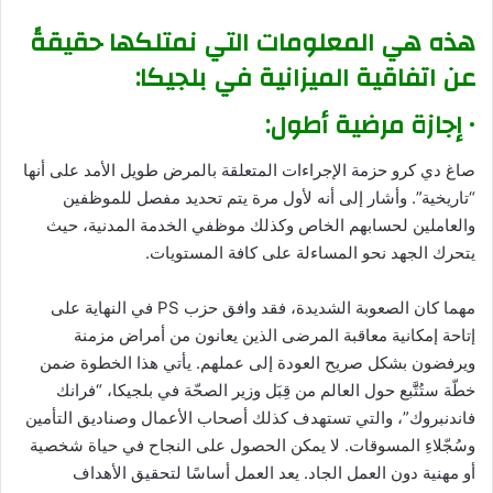
هذه هي المعلومات التي نمتلكها حقيقةً
عن اتفاقية الميزانية في بلجيكا:
• إجازة مرضية أطول:
صاغ دي كرو حزمة الإجراءات المتعلقة بالمرض طويل الأمد على أنها
“تاريخية”. وأشار إلى أنه لأول مرة يتم تحديد مفصل للموظفين
والعاملين لحسابهم الخاص وكذلك موظفي الخدمة المدنية، حيث
يتحرك الجهد نحو المساءلة على كافة المستويات.
مهما كان الصعوبة الشديدة، فقد وافق حزب PS في النهاية على
إتاحة إمكانية معاقبة المرضى الذين يعانون من أمراض مزمنة
ويرفضون بشكل صريح العودة إلى عملهم. يأتي هذا الخطوة ضمن
خطّة ستُتََّبع حول العالم من قِبَل وزير الصحّة في بلجيكا، “فرانك
فاندنبروك”، والتي تستهدف كذلك أصحاب الأعمال وصناديق التأمين
وسُجّلاءِ المسوقات. لا يمكن الحصول على النجاح في حياة شخصية
أو مهنية دون العمل الجاد. يعد العمل أساسًا لتحقيق الأهداف