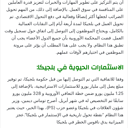
أن يتم التركيز على تطوير المهارات والخبرات لتعزيز قدرة العاملين
على المنافسة في سوق العمل. بالإضافة إلى ذلك، من المهم تحويل
الضرائب لجعلها أكثر إنصافًا وفعالية في دفع التحول الاقتصادي. تم
تحويل العمل في بلجيكا لمدة أربعة أيام إلى النقابات العمالية
بالكامل، ويحتاج الموظفون إلى التوصل إلى اتفاق حول تسجيل وقت
العمل. قضت المحكمة الأوروبية بأن جميع الدول الأعضاء يجب أن
تطبق هذا النظام. ولا يجب على هذا المطلب أن يؤثر على مرونة
الموظفين في اختيارهم لأوقات عملهم.
الاستثمارات الحيوية في بلجيكا:
وفقا للاتفاقية التي تم التوصل إليها من قبل حكومة بلجيكا، تم توفير
مبلغ يصل إلى مليار يورو للاستثمارات الاستراتيجية، بالإضافة إلى
1.25 مليون يورو ضمن خطة التعافي الأوروبية و 328 مليون يورو
سابقًا تم التخصيص له في شهر أبريل. أصرح توماس ديمين، وزير
شؤون العلاقات في بلجيكا وعضو حزب (PS)، بهذا الخبر، حيث يعتبر
هذا النظام “نقطة تحول تاريخية في الإستثمار في بلجيكا”.عجز
الميزانية يدق ناقوس الخطر في بلجيكا