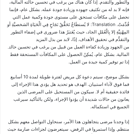
والتطور والتقدم. إذا كان هناك من يرغب في تحسين حالته المالية،
فإنه لا بد له من تكثيف جهوده وزيادة جودة عمله. بشكل عام، فإنما
نحصل على مكافآت تستحق على مستوى جودة وكمية عمل التي
قُدِّمَتْ. Translation: لا يُستطَاعُ تَحَقُّقْ نَجَاحٍ فِي الْحَيَاةِ الشخصيَّةِ أو
المِهْنِيَّةِ إلا بِالْعُمْلِ الجاد، حيث يُعَتبَرُ هذا ضرورى في إضفاء التطور
والتقدُّم في تحقيق الأهداف. إذًا، لابد من بذل المزید
من الجھود وزیادة کفاءة العمل من قبيل من يرغب في تحسین حالتہ
المالیة. بشكل عام، يُمكِنُ الحصول على المكافآت المستحقة فقط
إذا تم توفیر كمیة جیدة من العمل.
بشكل موضح، سيتم دعوة كل مريض لفترة طويلة لمدة 10 أسابيع
فما فوق لأداء استبيان. الهدف هو تحديد هل يؤدي هذا الإجراء إلى
فائدة حقيقية أم لا. سيكون من المستحيل على المرضى الذين
يعانون من حالات شديدة أن يؤدوا الإجراء، ولكن بالتأكيد سيرغب
الجميع في استكماله.
إذا وجدنا مرضى يتجاهلون هذا الأمر، سنحاول التواصل معهم بشكل
منتظم. وإذا استمروا في الرفض، سيتعرضون لجزاءات صارمة حيث