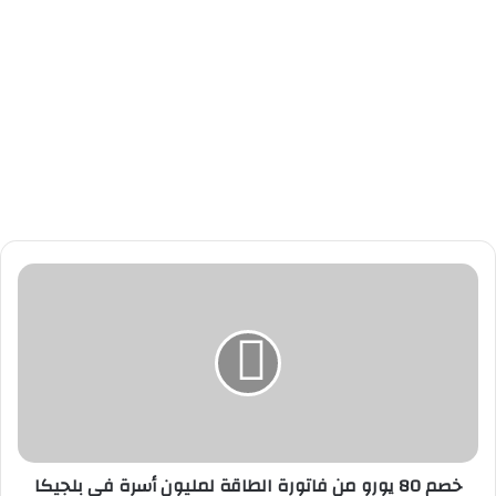
خ
ص
م
8
0
ي
و
ر
و
خصم 80 يورو من فاتورة الطاقة لمليون أسرة في بلجيكا
م