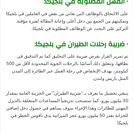
• المهن المطلوبة في بلجيكا:
على الالتحاق بالوظائف التي تعاني من نقص في العاملين في بلجيكا
وتمكينهم من الجمع بين دخل أعلى وإعانة البطالة لفترة مؤقتة.
التركيز على البحث عن الوظائف المطلوبة في بلجيكا.
• ضريبة رحلات الطيران في بلجيكا:
تم تمرير القرار بفرض ضريبة على التحليق كما تم التدقيق في
نطاقها، وتتعلق ذلك أساسًا بالرحلات الجوية المحدودة لأقل من 500
كيلومتر، بهدف الإنخفاض في رحلة العمل عبر الطائرة إلى المدن
المثل باريس ولندن.
ينبغي تحصيل ما يعرف بـ “ضريبة الطيران” من الخزينة العامة بمقدار
30 مليون يورو، كما ستسحب تدريجياً المساعدات المتعلقة بالديزل
المهني للطائرات وهذا الإجراء سوف يساهم في حصول دخل إضافي
للخزانة بقدر 50 مليون يورو.عجز الميزانية يدق ناقوس الخطر في
بلجيكا