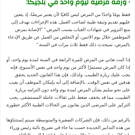
• ورقة مرضية ليوم واحد في بلجيكا:
فقط يومًا واحدًا من المرض ليس كافيًا لأن يعتبر مريضًا، إذ يتعين
عليهم تقديم وثيقة طبية لصاحب العمل. هذه الإجراءات تهدف إلى
منع التزوير في شهادات الغياب بسبب المرض.” “الإصابة بمرض
الموظفين خلال يوم الاثنين، أو التخلص من العمل عن طريق الإدعاء
بالمرض، سيحدث ذلك فقط ثلاث مرات في السنة.”
إذا كنت تعاني من المرض للمرة الرابعة في السنة لمدة يوم واحد، أو
إذا كان المرض مستمرًا لأكثر من يوم واحد في نفس الأسبوع، فإنه
يجب عليك زيارة الطبيب. ولذلك، فإن هذا القانون الجديد يحقق
هدفين في نفس الوقت. بالإضافة إلى أنه بإمكان الموظف أن يغيب
على نحو سليم بشأن المرض لمدة يوم واحد دون التزامه بزيارة
الطبيب، مما قد يخفف ضغط على ثقالات عاملة المستشفى. يجب
التركيز على المرضى الذين يعانون من الحالات الطبية الأكثر خطورة.
بالرغم من ذلك، فإن الشركات الصغيرة والمتوسطة سيتم إستثناؤها
من هذه التدابير الجديدة حسب ما جاء في تصريح نائبة رئيس وزراء
بلجيكا” بيترا دي سوتر” خلال حديثها على إذاعة 1 اليوم الثلاثاء.