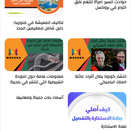
حوادث السير: امرأة تلتهم نفق
ل
ف
الترام في بروكسل
ر
ي
ا
ع
ب
تكاليف المعيشة في فلوريدا:
م
دليل شامل للمقيمين الجدد
ع
ل
ة
ي
ف
ة
ي
أ
ب
م
ر
ن
و
ي
ك
ة
انتشار كورونا يطال أفراد عائلة
معلومات هامة حول الدودة
س
ب
الملك البلجيكي
الشريطية التي تنتشر في بلجيكا
ل
ح
"
ي
م
أسماء بنات جديدة ومعانيها
و
ل
ن
ب
صلاة الاستخارة
ي