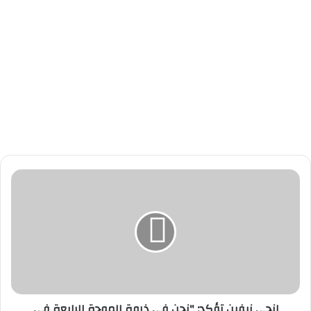
إ
ن
ج
ي
ن
ي
ف
ي
ن
إنجي نيفين تؤكد: "نحن في ذروة الموجة الرابعة في
ت