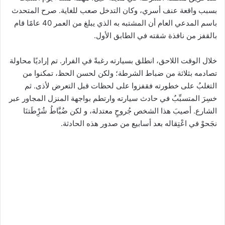
بسبب واقعة عنف أسري، وكان التدخل صعب للغاية. صرح المتحدث
باسم المدعي العام أن المشتبه به الذي يبلغ من العمر 40 عامًا قام
بالقفز من نافذة شقته في الطابق الأول.
خلال الوقت اللاحق، انطلق بسيارته رغبةً في الفرار. تم إراديًا محاولة
تصادمه بثلاثة من ضباط الشرطة؛ ولكن لحسن الحظ، تمكنوا من
التغلبُ على خطورته فقفزوا على لحظات قبل التعرض لأذى. ثم
خسِرَ المتسبِّبُ في حادث سيارته وارتطم بواجهة المنزل المجاور عبر
الشارع. أصيبَ هذا الشخص جُروحٍ معتدلة، و لكن ضُبَّاطُ شُرِْطَتنَا
نجَحوْ في اعْتِقاله بعد أسابيع من صدور هذه الحادثة.