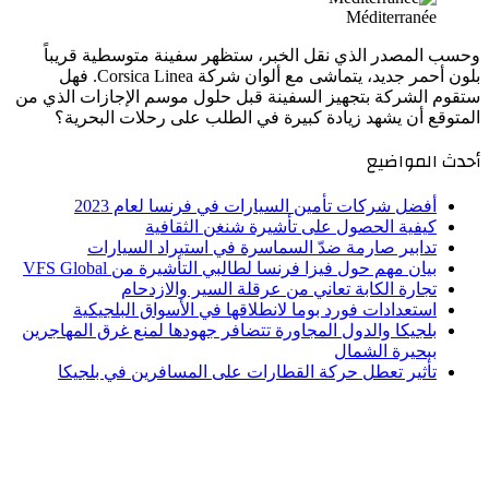
Méditerranée
وحسب المصدر الذي نقل الخبر، ستظهر سفينة متوسطية قريباً
بلون أحمر جديد، يتماشى مع ألوان شركة Corsica Linea. فهل
ستقوم الشركة بتجهيز السفينة قبل حلول موسم الإجازات الذي من
المتوقع أن يشهد زيادة كبيرة في الطلب على رحلات البحرية؟
أحدث المواضيع
أفضل شركات تأمين السيارات في فرنسا لعام 2023
كيفية الحصول على تأشيرة شنغن الثقافية
تدابير صارمة ضدّ السماسرة في استيراد السيارات
بيان مهم حول فيزا فرنسا لطالبي التأشيرة من VFS Global
تجارة الكابة تعاني من عرقلة السير والازدحام
استعدادات فورد بوما لانطلاقها في الأسواق البلجيكية
بلجيكا والدول المجاورة تتضافر جهودها لمنع غرق المهاجرين
ببحيرة الشمال
تأثير تعطل حركة القطارات على المسافرين في بلجيكا