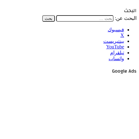
البحث
البحث عن:
فيسبوك
‫X
بينتيريست
‫YouTube
تيلقرام
واتساب
Google Ads