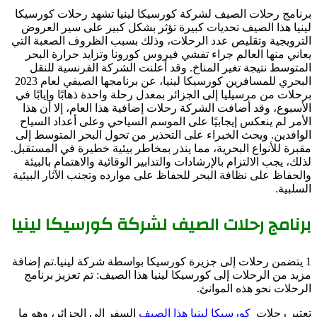
برنامج رحلات الصيف لشركة كورسيكا لينيا تشهد رحلات كورسيكا
لينيا هذا الصيف تحديات كبيرة تؤثر بشكل كبير على سير العروض
الترويجية وتقليص عدد الرحلات، وذلك بسبب الظروف الصعبة التي
يعاني منها العالم جراء تفشي فيروس كورونا وتزايد حرارة البحر
المتوسط نتيجة تغير المناخ. وقد أعلنت الشركة الفرنسية للنقل
البحري للمسافرين كورسيكا لينيا، عن برنامجها الصيفي لعام 2023
برحلات من مرسيليا إلى الجزائر بمعدل رحلة واحدة ذهابًا وإيابًا في
الأسبوع، وقد أضافت الشركة رحلات إضافية هذا العام، إلا أن هذا
الأمر لم ينعكس إيجابيًا على الموسم السياحي وعلى أعداد السياح
الوافدين. ويحث الخبراء على التحذير من تحول البحر المتوسط إلى
مقبرة للأنواع البحرية، مما ينذر بمخاطر بيئية خطيرة في المستقبل.
لذلك، يجب الالتزام بالإرشادات والتدابير الوقائية والاهتمام بالبيئة
والحفاظ على نظافة البحر للحفاظ على موارده وتجنب الآثار البيئية
السلبية.
برنامج رحلات الصيف لشركة كورسيكا لينيا
1 يتضمن رحلات إلى جزيرة كورسيكا بواسطة شركة لينيا.تم إضافة
مزيد من الرحلات إلى كورسيكا لينيا هذا الصيف: تم تعزيز برنامج
الرحلات نحو هذه الموانئ.
تعتبر رحلات
كورسيكا لينيا هذا الصيف
السفر إلى الجزائر، وهو ما