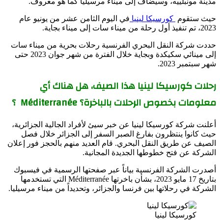
مدينة مونبلييه، وسيضاف إلى ميناء مرسيليا كما هو معروف.
حيث ستقوم
كورسيكا لينيا
في اليوم الثامن عشر من يونيو عام
2023، تم تنفيذ أول رحلة من ميناء سات إلى ميناء بجاية.
حددت شركة النقل البحري الفرنسية رحلات بحرية من ميناء سات
إلى مينائي سكيكدة وبجاية خلال الفترة من شهر جوان 2023 حتى
شهر سبتمبر 2023.
رحلات كورسيكا لينيا هذا الصيف، هل هناك أي
معلومات بخصوص الرحلات بالباخرة؟
Méditerranée
؟
أعلنت شركة كورسيكا لينيا عن خبر سيئ لأفراد الجالية الجزائرية،
حيث كانوا ينتظرون بفارغ الصبر السفر إلى الجزائر خلال فصل
الصيف عن طريق النقل البحري. قام العديد منهم بالحجز فور إعلان
الشركة عن فتح خطوطها الجديدة المجانية.
أصدرت الشركة الفرنسية بياناً عبر صفحتها الرسمية في فيسبوك
بتاريخ 17 مايو 2023، بشأن باخرتها Méditerranée التي تستخدمها
الشركة في رحلاتها بين فرنسا والجزائر، وتحديداً من ميناء مرسيليا.
كورسيكا لينيا