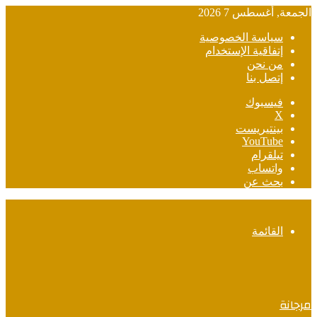
الجمعة, أغسطس 7 2026
سياسة الخصوصية
إتفاقية الإستخدام
من نحن
إتصل بنا
فيسبوك
‫X
بينتيريست
‫YouTube
تيلقرام
واتساب
بحث عن
القائمة
مرجانة