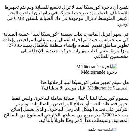
يتضح أن باخرة كورسيكا لينيا لا تزال تخضع للصيانة ولم يتم تجهيزها
للاستئناف العملية، إذ صرحت الشركة في بيانها بأن الباخرة البحر
الأبيض المتوسط لا تزال موجودة في دك الصيانة للسفن CMR في
تونس.
في شهر أفريل الماضي، بدأت سفينة “كورسيكا لينيا” عملية الصيانة
في ميناء تونس، حيث تم إجراء أعمال ترميم على المراحيض وإعادة
تطوير مناطق تقديم الطعام وإنشاء منطقة للأطفال بمساحة 270
مترًا مربعًا تضم ألعاب مهارات حركية جديدة، بالإضافة إلى
مخصصين للطاقم.
باخرة Méditerranée
هل سيتم تجهيز سفن كورسيكا لينيا لرحلاتها هذا
الصيف؟ Méditerranée قبل موسم الاصطياف؟
سيقوم كورسيكا لينيا بأعمال صيانة شاملة للباخرة، وليس فقط
تجهيز فضاءات للعب أو إصلاح المراحيض والصالونات. وسيتم
التركيز على تجديد الهيكل الخارجي للباخرة، والذي يشمل إصلاح
مساحة 27000 متر مربع من سطحها الخارجي المصنوع من الصفائح
المعدنية، وسيتطلب هذا الأمر وقتًا طويلاً بالتأكيد.