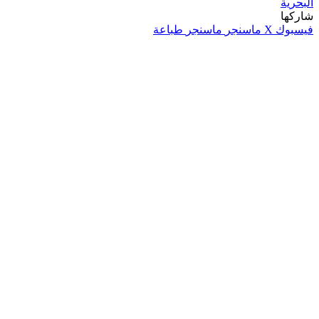
البحرية
شاركها
فيسبوك
‫X
ماسنجر
ماسنجر
طباعة