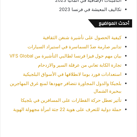
التأمينات الإضافية في ألمانيا 2023
تكاليف المعيشة في فرنسا 2023
أحدث المواضيع
كيفية الحصول على تأشيرة شنغن الثقافية
تدابير صارمة ضدّ السماسرة في استيراد السيارات
بيان مهم حول فيزا فرنسا لطالبي التأشيرة من VFS Global
تجارة الكابة تعاني من عرقلة السير والازدحام
استعدادات فورد بوما لانطلاقها في الأسواق البلجيكية
بلجيكا والدول المجاورة تتضافر جهودها لمنع غرق المهاجرين
ببحيرة الشمال
تأثير تعطل حركة القطارات على المسافرين في بلجيكا
حملة دولية للتعرف على هوية 22 جثة امرأة مجهولة الهوية