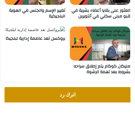
ر
د
العثور على بقايا أعضاء بشرية في
تغيير الإسم والجنس في الهوية
و
ي
قبو مبنى سكني في أنتويربن
البلجيكية
ب
دً
ي
ا
ف
ي
بروكسل تعد عاصمة إدارية لبلجيكا
ب
ل
ج
ي
مليكان كوكام يتم إطلاق سراحه
ك
بشروط بعد تهمة الرشوة
ا
اترك رد