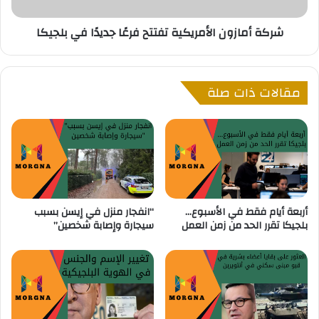
ف
ز
ر
و
شركة أمازون الأمريكية تفتتح فرعًا جديدًا في بلجيكا
م
ن
ن
ا
د
ل
و
أ
مقالات ذات صلة
ل
م
خ
ر
ا
ي
ر
ك
ج
ي
ا
ة
ل
ت
إ
ف
أربعة أيام فقط في الأسبوع…
“انفجار منزل في إيسن بسبب
ت
ت
بلجيكا تقرر الحد من زمن العمل
سيجارة وإصابة شخصين”
ح
ت
ا
ح
د
ف
ا
ر
ل
عً
أ
ا
و
ج