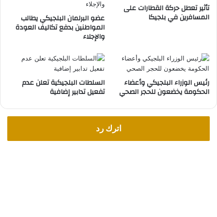
تأثير تعطل حركة القطارات على
ر
المسافرين في بلجيكا
عضو البرلمان البلجيكي يطالب
س
المواطنين بدفع تكاليف العودة
و
والإجلاء
م
م
ن
خ
ف
رئيس الوزراء البلجيكي وأعضاء
السلطات البلجيكية تعلن عدم
ض
الحكومة يخضعون للحجر الصحي
تفعيل تدابير إضافية
ة
ف
ي
اترك رد
ب
ل
ج
ي
ك
ا