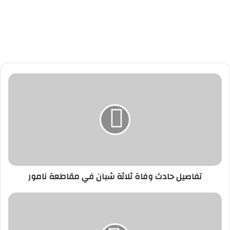
ت
ف
ا
ص
ي
ل
ح
ا
د
تفاصيل حادث وفاة ثلاثة شبان في مقاطعة نامور
ث
و
ف
ب
ا
ن
ة
ك
ث