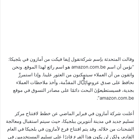
وقالت المتحدثة بإسم شركةتقول إيفا فيكت من أمازون في بلجيكا:
“نؤمن أن اسم amazon.com.be هو اسم رائع لهذا الموقع. ونحن
واثقون من أن العملاء سيتمكنون من العثور علينا. وإذا استمررَّ
نحافظ على صدق عروضٍِِِِِِاتَِأٍََُُُُُّـِْال المقدَّمة، وأخذ ملاحظات العملاء
بجدية، فسيستطيعوْنَ البحث دائمًا على مصادر التسوق في موقع
amazon.com.be”.
أعلنت شركة أمازون في فبراير الماضي عن خطط لافتتاح مركز
تسليم جديد في مدينة أنتويربن ببلجيكا، حيث سيتم استقبال ومعالجة
الشحنات من خلاله. وقد يتم افتتاح فرع لأمازون في بلجيكا في العام
القادم، ولكن لن يكون هذا الفرع قادرًا على تسليم المستخدمين في