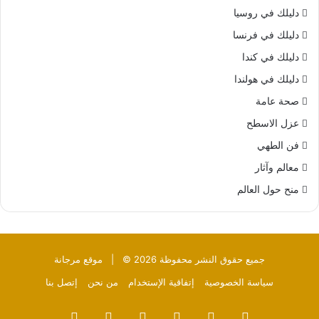
دليلك في روسيا
دليلك في فرنسا
دليلك في كندا
دليلك في هولندا
صحة عامة
عزل الاسطح
فن الطهي
معالم وآثار
منح حول العالم
جميع حقوق النشر محفوظة 2026 © |
موقع مرجانة
سياسة الخصوصية
إتفاقية الإستخدام
من نحن
إتصل بنا
فيسبوك
‫X
بينتيريست
‫YouTube
تيلقرام
واتساب