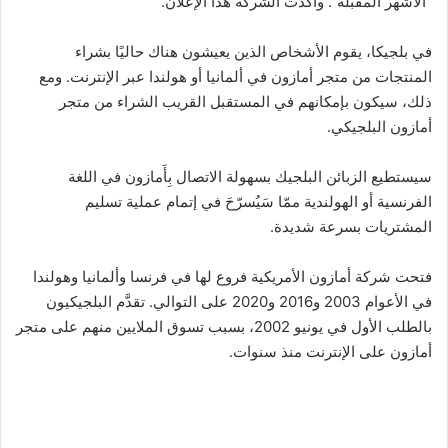
“الأشهر المقبلة”. وأكدت الشركة هذا الإعلان.
في بلجيكا، يقوم الأشخاص الذين يعيشون هناك حاليًا بشراء
المنتجات من متجر أمازون في ألمانيا أو هولندا عبر الإنترنت. ومع
ذلك، سيكون بإمكانهم في المستقبل القريب الشراء من متجر
أمازون البلجيكي.
سيستطيع الزبائن البلجيك بسهولة الاتصال بِأَمازون في اللغة
الفرنسية أو الهولندية ممّا سَيُسرّحَ في إتمام عملية تسليم
المشتريات بسرعة شديدة.
فتحت شركة أمازون الأمريكية فروع لها في فرنسا وألمانيا وهولندا
في الأعوام 2003 و2016 و2020 على التوالي. تقدَّم البلجيكيون
بالطلب الأول في يونيو 2002، بسبب تسوق الملايين منهم على متجر
أمازون على الإنترنت منذ سنوات.