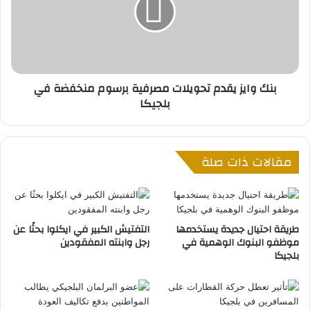
و
ل
ا
ا
ي
ث
ز
ة
ي
ش
ق
بنك وايز يقدم تحويلات مصرفية برسوم منخفضة في
ب
د
بلجيكا
ا
م
ن
ت
ف
ح
ي
و
مقالات ذات صلة
م
ي
ق
ل
ا
ا
ط
ت
ع
م
طريقة احتيال جديدة يستخدمها
التفتيش الكبير في ايكلوا بحثًا عن
ة
ص
موظفو البنوك الوهمية في
رجل وابنته المفقودين
ن
ر
بلجيكا
ا
ف
م
ي
و
ة
ر
ب